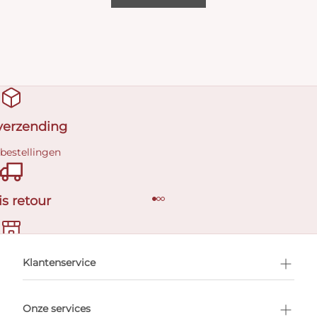
 verzending
 bestellingen
is retour
en afspraak
Klantenservice
Onze services