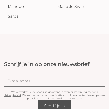
Marie Jo
Marie Jo Swim
Sarda
Schrijf je in op onze nieuwsbrief
We verwerken je persoonlijke gegevens in overeenstemming met ons
Privacybeleid
. We kunnen onze communicatie en online advertenties aanpassen
op basis van de informatie die je ons verstrekt.
Schrijf je in