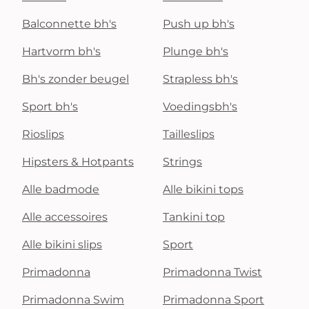
Balconnette bh's
Push up bh's
Hartvorm bh's
Plunge bh's
Bh's zonder beugel
Strapless bh's
Sport bh's
Voedingsbh's
Rioslips
Tailleslips
Hipsters & Hotpants
Strings
Alle badmode
Alle bikini tops
Alle accessoires
Tankini top
Alle bikini slips
Sport
Primadonna
Primadonna Twist
Primadonna Swim
Primadonna Sport