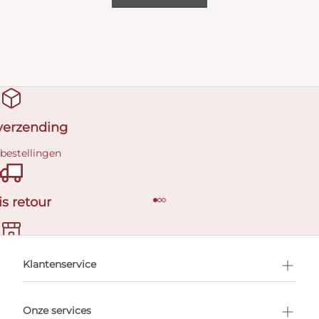
 verzending
 bestellingen
is retour
en afspraak
Klantenservice
Onze services