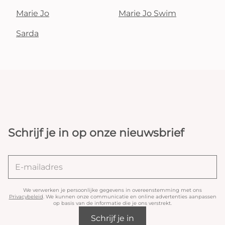
Marie Jo
Marie Jo Swim
Sarda
Schrijf je in op onze nieuwsbrief
We verwerken je persoonlijke gegevens in overeenstemming met ons
Privacybeleid
. We kunnen onze communicatie en online advertenties aanpassen
op basis van de informatie die je ons verstrekt.
Schrijf je in