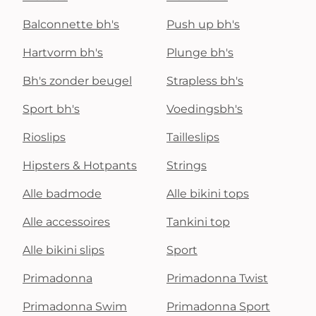
Balconnette bh's
Push up bh's
Hartvorm bh's
Plunge bh's
Bh's zonder beugel
Strapless bh's
Sport bh's
Voedingsbh's
Rioslips
Tailleslips
Hipsters & Hotpants
Strings
Alle badmode
Alle bikini tops
Alle accessoires
Tankini top
Alle bikini slips
Sport
Primadonna
Primadonna Twist
Primadonna Swim
Primadonna Sport