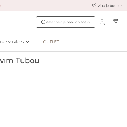
alen
Vind je boetiek
nze styling services
Ontdek jouw maat
Waar ben je naar op zoek?
ingerie styling
Bh-maat test
eserveer & Pas
NIEUW: Bra Size Scan
nze services
OUTLET
oyaliteitsprogramma​
ive: Aubade
wim Tubou
ive: Empreinte