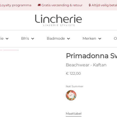
 Loyalty programma
🚚 Gratis verzending & retour
🔒 Altijd veilig bet
orieën
Bh-stijlen
Bh-types
Badmode-stijlen
Speciale gelegenheden
Onze merken
Cupmaten
O
Volle cup
Voorgevormd
Bikini tops
Bruidslingerie
Primadonna
A-B cup
L
Hartvorm
Niet-voorgevormd
Bikini slips
Sexy lingerie
Marie Jo
C-D cup
R
ie
Bh's
Badmode
Merken
O
s
Balconette
Met beugel
Badpakken
Sport
Sarda
E-F cup
L
ewear
Plunge
Zonder beugel
Tankini tops
Boutique exclus
G-I cup
Primadonna S
adonna solutions Nudda
T-shirt
Beachwear
Boutique exclus
J-M cup
Beachwear - Kaftan
oze basics
Bralette
Alle badmode
€ 122,00
ellers
Strapless
Ikat Summer
Multiway
ingerie
Vind mijn maat
Push-up
Minimizer
nd mijn maat
Maattabel