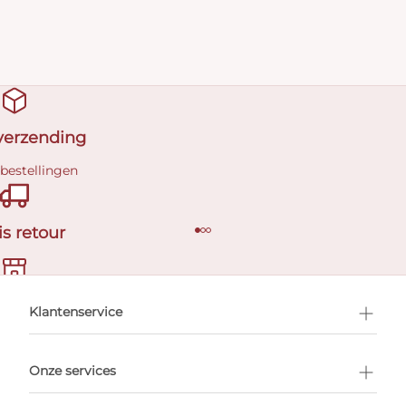
 verzending
 bestellingen
is retour
en afspraak
Klantenservice
Onze services