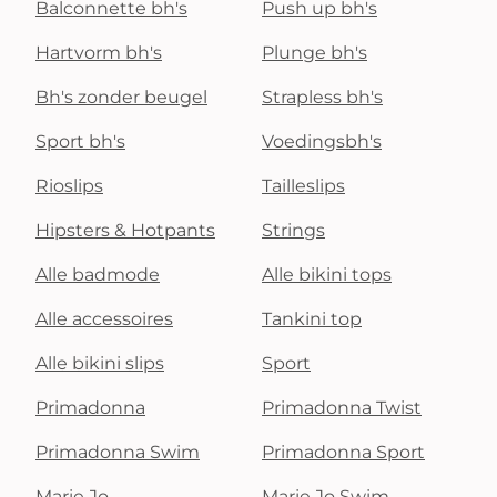
Balconnette bh's
Push up bh's
Hartvorm bh's
Plunge bh's
Bh's zonder beugel
Strapless bh's
Sport bh's
Voedingsbh's
Rioslips
Tailleslips
Hipsters & Hotpants
Strings
Alle badmode
Alle bikini tops
Alle accessoires
Tankini top
Alle bikini slips
Sport
Primadonna
Primadonna Twist
Primadonna Swim
Primadonna Sport
Marie Jo
Marie Jo Swim