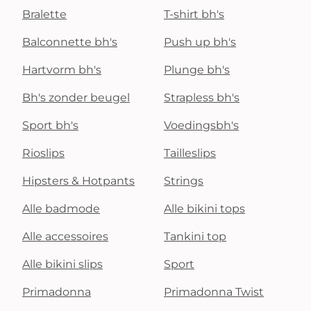
Bralette
T-shirt bh's
Balconnette bh's
Push up bh's
Hartvorm bh's
Plunge bh's
Bh's zonder beugel
Strapless bh's
Sport bh's
Voedingsbh's
Rioslips
Tailleslips
Hipsters & Hotpants
Strings
Alle badmode
Alle bikini tops
Alle accessoires
Tankini top
Alle bikini slips
Sport
Primadonna
Primadonna Twist