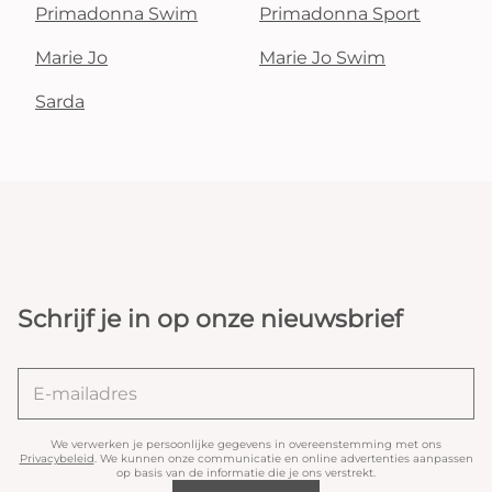
Primadonna Swim
Primadonna Sport
Marie Jo
Marie Jo Swim
Sarda
Schrijf je in op onze nieuwsbrief
We verwerken je persoonlijke gegevens in overeenstemming met ons
Privacybeleid
. We kunnen onze communicatie en online advertenties aanpassen
op basis van de informatie die je ons verstrekt.