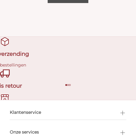
 verzending
 bestellingen
is retour
en afspraak
Klantenservice
Onze services