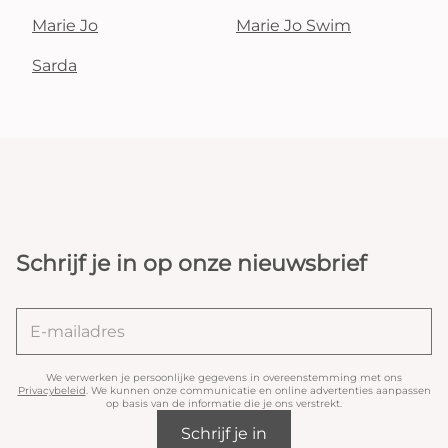
Marie Jo
Marie Jo Swim
Sarda
Schrijf je in op onze nieuwsbrief
We verwerken je persoonlijke gegevens in overeenstemming met ons
Privacybeleid
. We kunnen onze communicatie en online advertenties aanpassen
op basis van de informatie die je ons verstrekt.
Schrijf je in