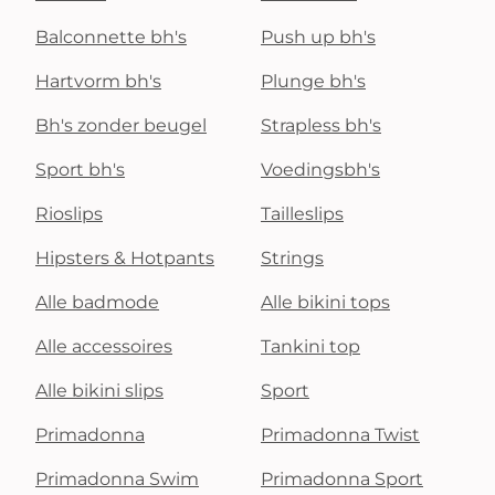
Balconnette bh's
Push up bh's
Hartvorm bh's
Plunge bh's
Bh's zonder beugel
Strapless bh's
Sport bh's
Voedingsbh's
Rioslips
Tailleslips
Hipsters & Hotpants
Strings
Alle badmode
Alle bikini tops
Alle accessoires
Tankini top
Alle bikini slips
Sport
Primadonna
Primadonna Twist
Primadonna Swim
Primadonna Sport