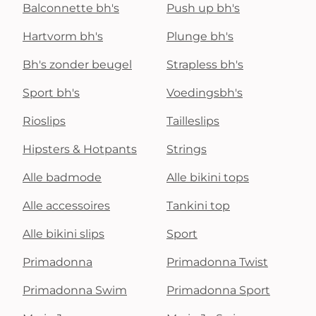
Balconnette bh's
Push up bh's
Hartvorm bh's
Plunge bh's
Bh's zonder beugel
Strapless bh's
Sport bh's
Voedingsbh's
Rioslips
Tailleslips
Hipsters & Hotpants
Strings
Alle badmode
Alle bikini tops
Alle accessoires
Tankini top
Alle bikini slips
Sport
Primadonna
Primadonna Twist
Primadonna Swim
Primadonna Sport