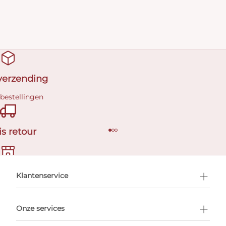
 verzending
 bestellingen
is retour
en afspraak
Klantenservice
Onze services