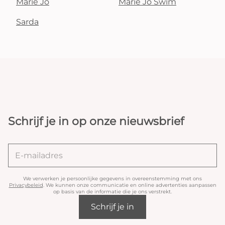
Marie Jo
Marie Jo Swim
Sarda
Schrijf je in op onze nieuwsbrief
We verwerken je persoonlijke gegevens in overeenstemming met ons
Privacybeleid
. We kunnen onze communicatie en online advertenties aanpassen
op basis van de informatie die je ons verstrekt.
Schrijf je in