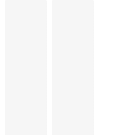
Niet trommeldrogen
30 °C normaal programma
°
30
Niet strijken
Katoen:11%, Elastaan:26%, Polyester:6%, Polyamide:57%