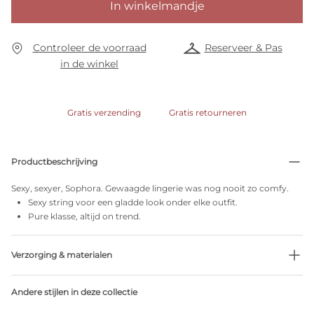
In winkelmandje
Controleer de voorraad
Reserveer & Pas
in de winkel
Gratis verzending
Gratis retourneren
Productbeschrijving
Sexy, sexyer, Sophora. Gewaagde lingerie was nog nooit zo comfy.
Sexy string voor een gladde look onder elke outfit.
Pure klasse, altijd on trend.
Verzorging & materialen
Niet bleken
Andere stijlen in deze collectie
Geen professionele reiniging