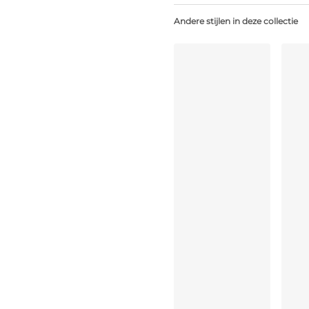
Niet bleken
Andere stijlen in deze collectie
Geen professionele reiniging
Niet trommeldrogen
Handwas
Niet strijken
Elastaan:23%, Polyester:16%