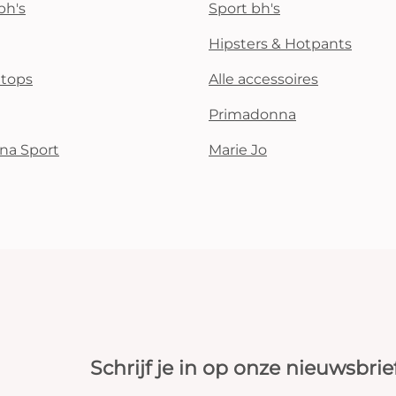
bh's
Sport bh's
Hipsters & Hotpants
i tops
Alle accessoires
Primadonna
na Sport
Marie Jo
Schrijf je in op onze nieuwsbrie