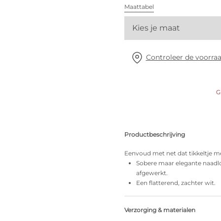
Alle bh's
Maattabel
Kies je maat
Vind mijn maat
Controleer de voorraa
G
Productbeschrijving
Eenvoud met net dat tikkeltje me
Sobere maar elegante naadlo
afgewerkt.
Een flatterend, zachter wit.
Verzorging & materialen