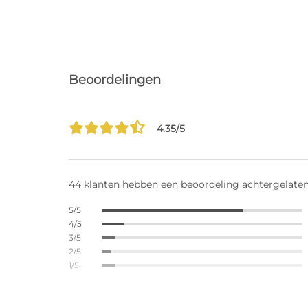
Beoordelingen
4.35/5
44 klanten hebben een beoordeling achtergelate
5/5
4/5
3/5
2/5
1/5