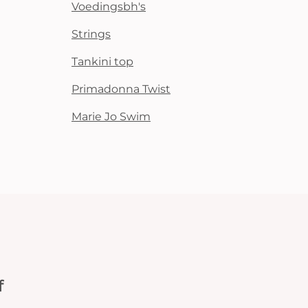
Voedingsbh's
Strings
Tankini top
Primadonna Twist
Marie Jo Swim
f