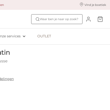
alen
Vind je boetiek
nze styling services
Ontdek jouw maat
Waar ben je naar op zoek?
ingerie styling
Bh-maat test
eserveer & Pas
NIEUW: Bra Size Scan
nze services
OUTLET
oyaliteitsprogramma​
ive: Aubade
tin
ive: Empreinte
usse
delingen