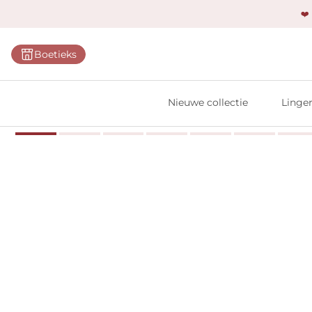
❤️
Categ
Boetieks
Bh's
Slips
Nieuwe collectie
Linger
Body'
Shap
Prim
Naadl
Bests
Alle l
Vi