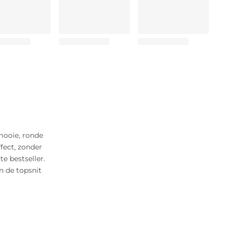
mooie, ronde
fect, zonder
e bestseller.
n de topsnit