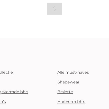
llectie
Alle must-haves
Shapewear
rgevormde bh's
Bralette
h's
Hartvorm bh's