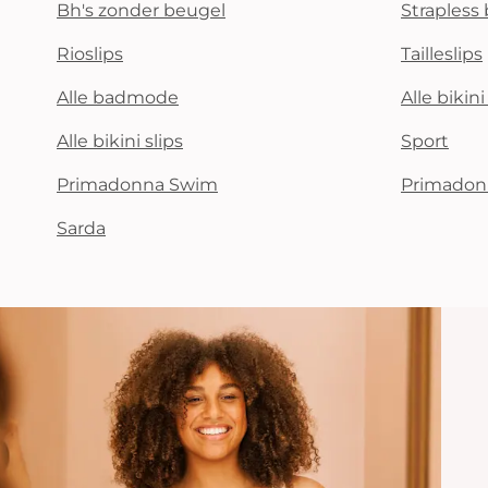
Bh's zonder beugel
Strapless 
Rioslips
Tailleslips
Alle badmode
Alle bikin
Alle bikini slips
Sport
Primadonna Swim
Primadon
Sarda