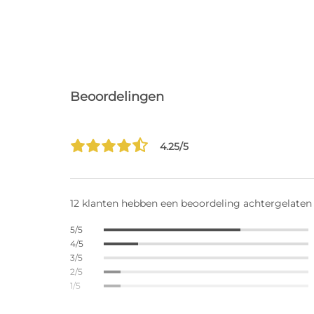
Beoordelingen
4.25/5
12 klanten hebben een beoordeling achtergelaten
5/5
4/5
3/5
2/5
1/5