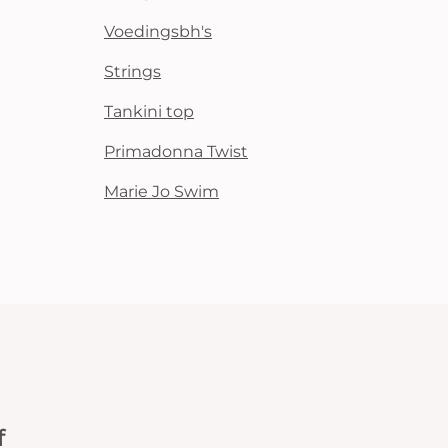
Voedingsbh's
Strings
Tankini top
Primadonna Twist
Marie Jo Swim
f