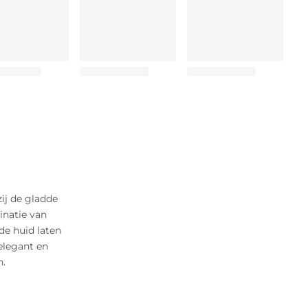
zij de gladde
inatie van
de huid laten
elegant en
n.