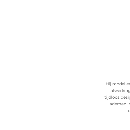
Hij modellee
afwerking
tijdloos des
ademen in
c