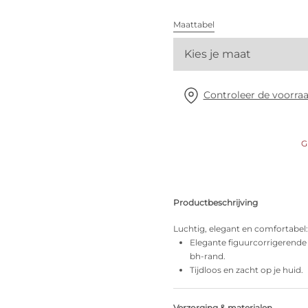
Alle bh's
Maattabel
Kies je maat
Vind mijn maat
Controleer de voorraa
G
Productbeschrijving
Luchtig, elegant en comfortabel:
Elegante figuurcorrigerende 
bh-rand.
Tijdloos en zacht op je huid.
Verzorging & materialen