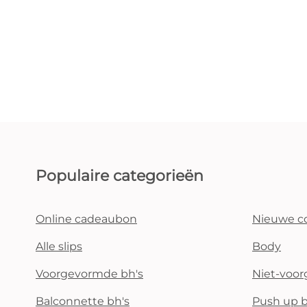
Populaire categorieën
Online cadeaubon
Nieuwe co
Alle slips
Body
Voorgevormde bh's
Niet-voo
Balconnette bh's
Push up b