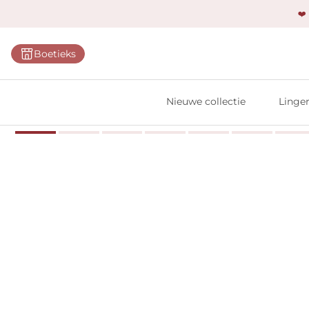
❤️
Categ
Boetieks
Bh's
Slips
Nieuwe collectie
Linger
Body'
Shap
Prim
Naadl
Bests
Alle l
Vi