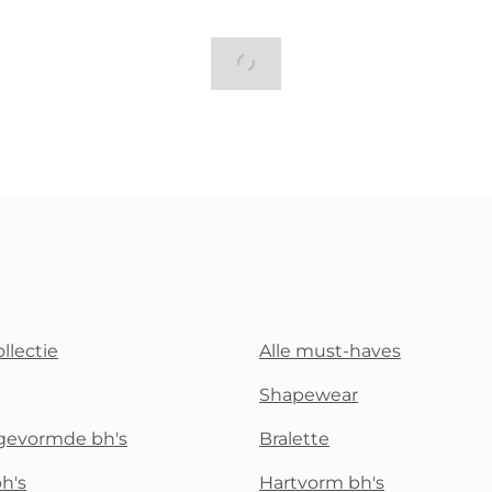
llectie
Alle must-haves
Shapewear
rgevormde bh's
Bralette
h's
Hartvorm bh's