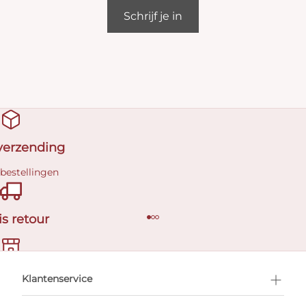
Schrijf je in
 verzending
 bestellingen
is retour
en afspraak
Klantenservice