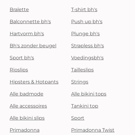
Bralette
T-shirt bh's
Balconnette bh's
Push up bh's
Hartvorm bh's
Plunge bh's
Bh's zonder beugel
Strapless bh's
Sport bh's
Voedingsbh's
Rioslips
Tailleslips
Hipsters & Hotpants
Strings
Alle badmode
Alle bikini tops
Alle accessoires
Tankini top
Alle bikini slips
Sport
Primadonna
Primadonna Twist