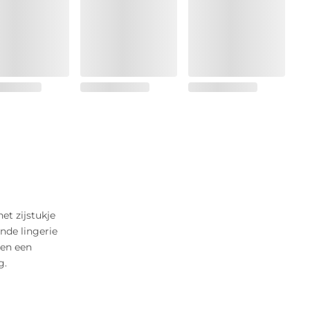
t zijstukje
nde lingerie
den een
g.