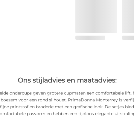
Ons stijladvies en maatadvies:
lde ondercups geven grotere cupmaten een comfortabele lift, he
e boezem voor een rond silhouet. PrimaDonna Monterrey is verfij
 fijne printstof en broderie met een grafische look. De setjes bie
omfortabele pasvorm en hebben een tijdloos elegante uitstralin