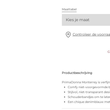
Alle bh's
Maattabel
Vind mijn maat
Kies je maat
Controleer de voorraa
G
Productbeschrijving
PrimaDonna Monterrey is verfijnde
Comfy niet-voorgevormde b
Stijlvol, niet-transparant des
Schouderbandjes om te late
Een chique denimblauw met g