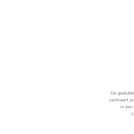
De gedubbe
centreert j
in een
c