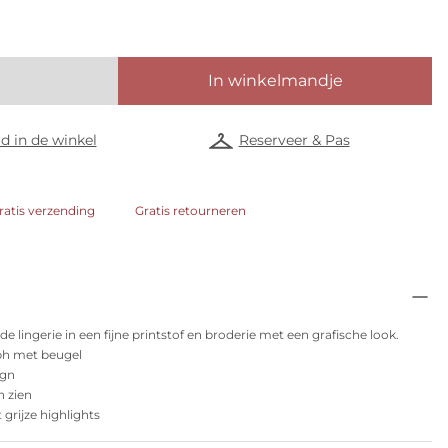
In winkelmandje
d in de winkel
Reserveer & Pas
ratis verzending
Gratis retourneren
 lingerie in een fijne printstof en broderie met een grafische look.
h met beugel
ign
n zien
rijze highlights