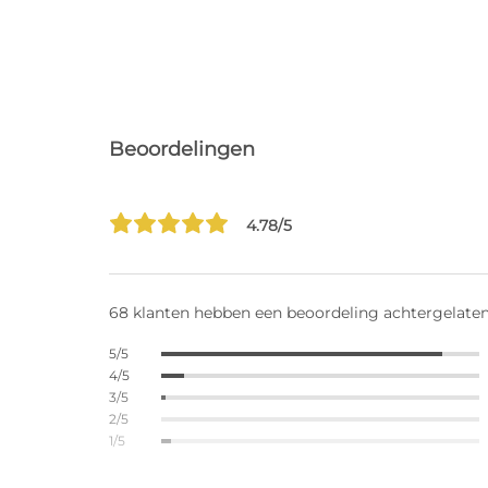
Beoordelingen
4.78/5
68 klanten hebben een beoordeling achtergelate
5/5
4/5
3/5
2/5
1/5