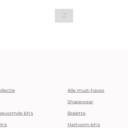
llectie
Alle must-haves
Shapewear
rgevormde bh's
Bralette
h's
Hartvorm bh's