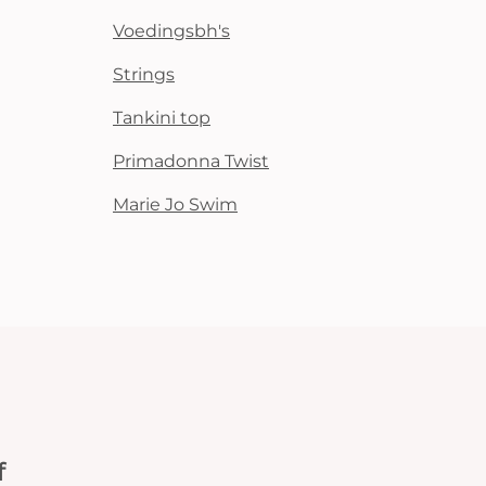
Voedingsbh's
Strings
Tankini top
Primadonna Twist
Marie Jo Swim
f