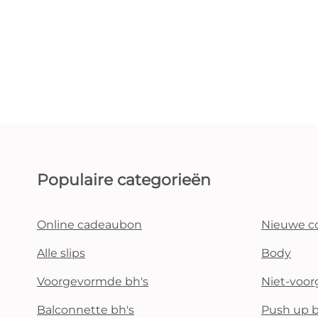
Populaire categorieën
Online cadeaubon
Nieuwe co
Alle slips
Body
Voorgevormde bh's
Niet-voo
Balconnette bh's
Push up b