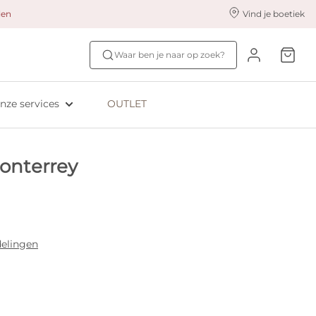
alen
Vind je boetiek
nze styling services
Ontdek jouw maat
Waar ben je naar op zoek?
ingerie styling
Bh-maat test
eserveer & Pas
NIEUW: Bra Size Scan
nze services
OUTLET
oyaliteitsprogramma​
ive: Aubade
onterrey
ive: Empreinte
elingen