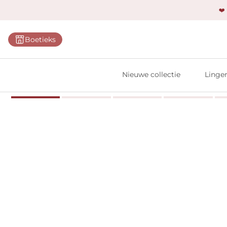
❤️
Categ
Boetieks
Bh's
Slips
Nieuwe collectie
Linger
Body'
Shap
Prim
Naadl
Bests
Alle l
Vi