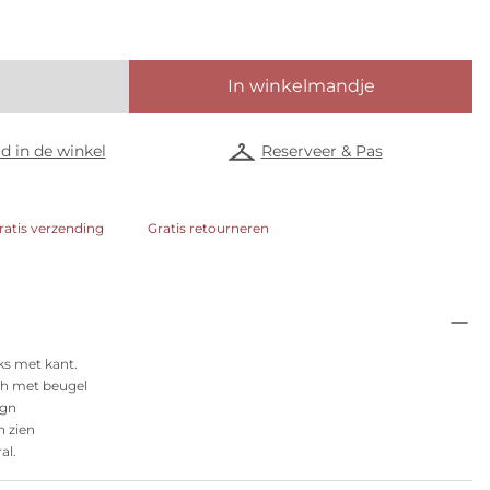
In winkelmandje
d in de winkel
Reserveer & Pas
ratis verzending
Gratis retourneren
ks met kant.
h met beugel
ign
n zien
al.