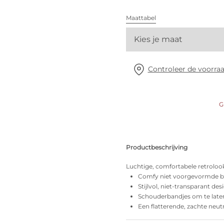
Alle bh's
Maattabel
Kies je maat
Vind mijn maat
Controleer de voorraa
G
Productbeschrijving
Luchtige, comfortabele retroloo
Comfy niet voorgevormde b
Stijlvol, niet-transparant des
Schouderbandjes om te late
Een flatterende, zachte neutr