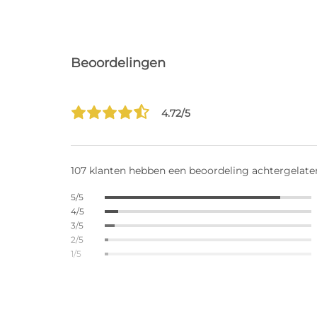
Beoordelingen
4.72/5
107 klanten hebben een beoordeling achtergelate
5/5
4/5
3/5
2/5
1/5