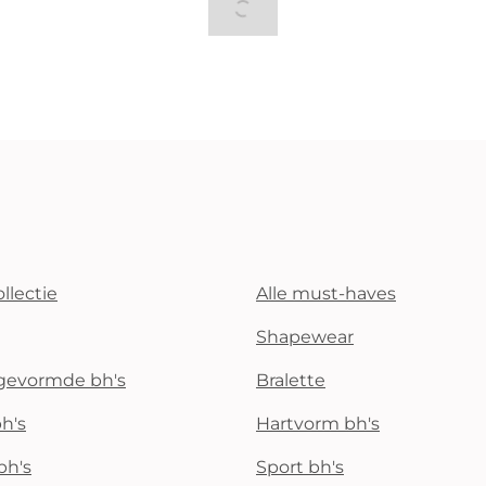
llectie
Alle must-haves
Shapewear
rgevormde bh's
Bralette
h's
Hartvorm bh's
bh's
Sport bh's