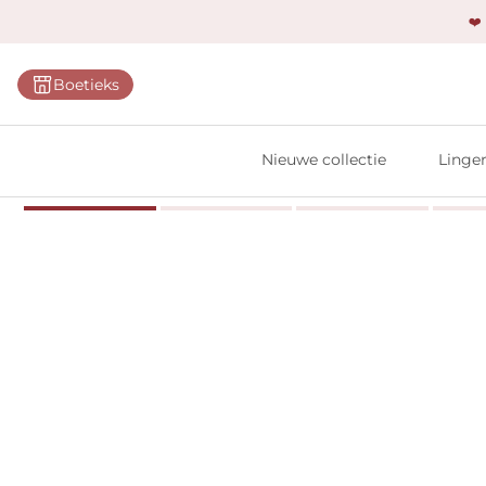
❤️
Categ
Boetieks
Bh's
Slips
Nieuwe collectie
Linger
Body'
Shap
Prim
Naadl
Bests
Alle l
Vi