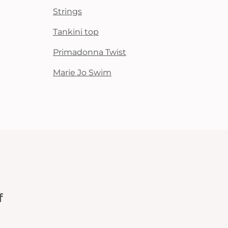
Strings
Tankini top
Primadonna Twist
Marie Jo Swim
f