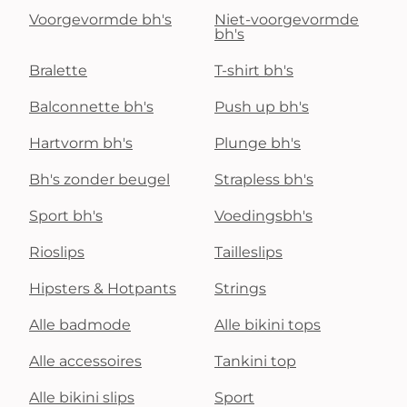
Voorgevormde bh's
Niet-voorgevormde
bh's
Bralette
T-shirt bh's
Balconnette bh's
Push up bh's
Hartvorm bh's
Plunge bh's
Bh's zonder beugel
Strapless bh's
Sport bh's
Voedingsbh's
Rioslips
Tailleslips
Hipsters & Hotpants
Strings
Alle badmode
Alle bikini tops
Alle accessoires
Tankini top
Alle bikini slips
Sport