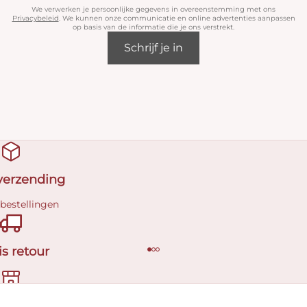
We verwerken je persoonlijke gegevens in overeenstemming met ons
Privacybeleid
. We kunnen onze communicatie en online advertenties aanpassen
op basis van de informatie die je ons verstrekt.
Schrijf je in
 verzending
 bestellingen
is retour