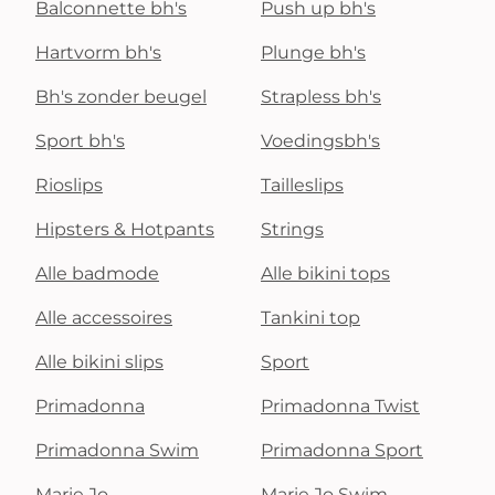
Balconnette bh's
Push up bh's
Hartvorm bh's
Plunge bh's
Bh's zonder beugel
Strapless bh's
Sport bh's
Voedingsbh's
Rioslips
Tailleslips
Hipsters & Hotpants
Strings
Alle badmode
Alle bikini tops
Alle accessoires
Tankini top
Alle bikini slips
Sport
Primadonna
Primadonna Twist
Primadonna Swim
Primadonna Sport
Marie Jo
Marie Jo Swim