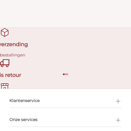
 verzending
 bestellingen
is retour
en afspraak
Klantenservice
Onze services