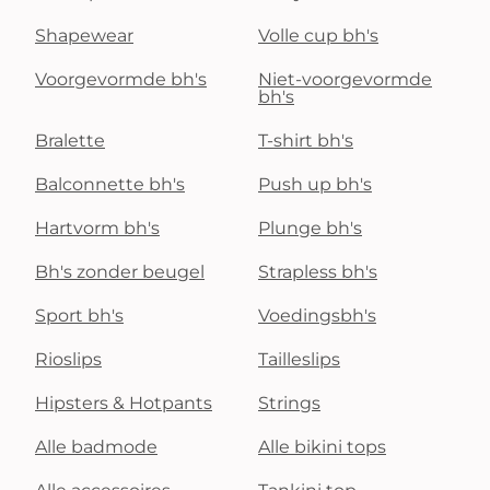
Shapewear
Volle cup bh's
Voorgevormde bh's
Niet-voorgevormde
bh's
Bralette
T-shirt bh's
Balconnette bh's
Push up bh's
Hartvorm bh's
Plunge bh's
Bh's zonder beugel
Strapless bh's
Sport bh's
Voedingsbh's
Rioslips
Tailleslips
Hipsters & Hotpants
Strings
Alle badmode
Alle bikini tops