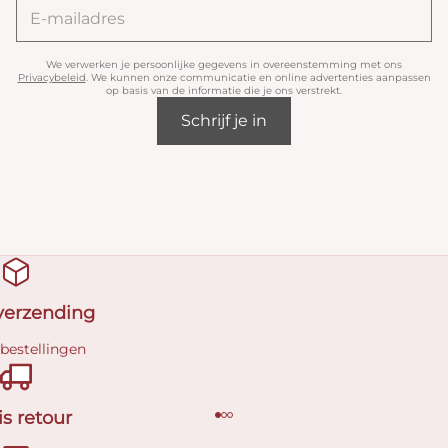
We verwerken je persoonlijke gegevens in overeenstemming met ons
Privacybeleid
. We kunnen onze communicatie en online advertenties aanpassen
op basis van de informatie die je ons verstrekt.
Schrijf je in
 verzending
 bestellingen
is retour