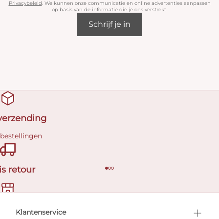
Privacybeleid
. We kunnen onze communicatie en online advertenties aanpassen
op basis van de informatie die je ons verstrekt.
Schrijf je in
 verzending
 bestellingen
is retour
en afspraak
Klantenservice