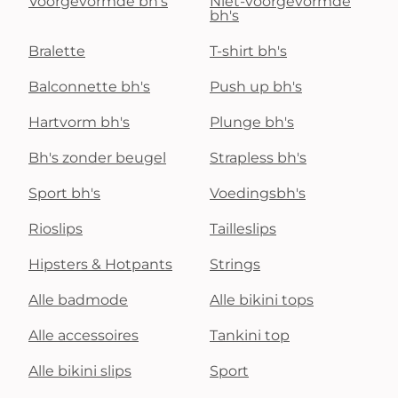
Voorgevormde bh's
Niet-voorgevormde
bh's
Bralette
T-shirt bh's
Balconnette bh's
Push up bh's
Hartvorm bh's
Plunge bh's
Bh's zonder beugel
Strapless bh's
Sport bh's
Voedingsbh's
Rioslips
Tailleslips
Hipsters & Hotpants
Strings
Alle badmode
Alle bikini tops
Alle accessoires
Tankini top
Alle bikini slips
Sport