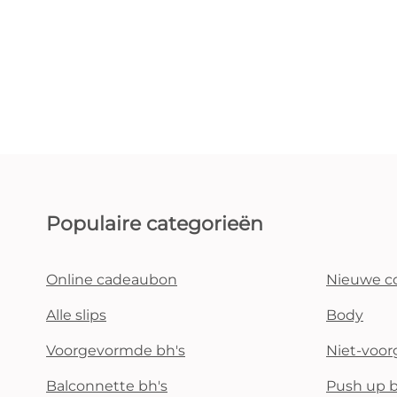
Populaire categorieën
Online cadeaubon
Nieuwe co
Alle slips
Body
Voorgevormde bh's
Niet-voo
Balconnette bh's
Push up b