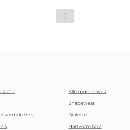
llectie
Alle must-haves
Shapewear
rgevormde bh's
Bralette
h's
Hartvorm bh's