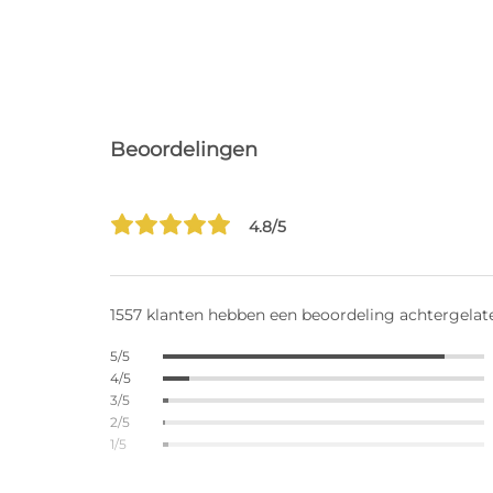
Beoordelingen
4.8/5
1557 klanten hebben een beoordeling achtergelat
5/5
4/5
3/5
2/5
1/5