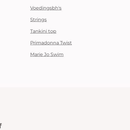
Voedingsbh's
Strings
Tankini top
Primadonna Twist
Marie Jo Swim
f