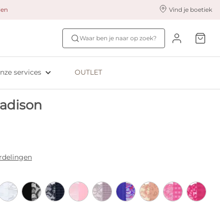
alen
Vind je boetiek
nze styling services
Ontdek jouw maat
Waar ben je naar op zoek?
ingerie styling
Bh-maat test
eserveer & Pas
NIEUW: Bra Size Scan
nze services
OUTLET
oyaliteitsprogramma​
ive: Aubade
adison
ive: Empreinte
rdelingen