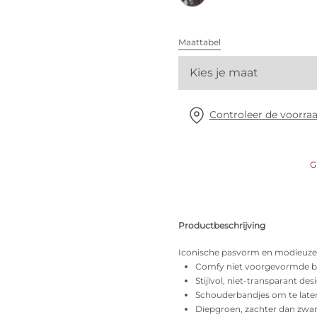
Alle bh's
Maattabel
Vind mijn maat
Kies je maat
Controleer de voorraa
G
Productbeschrijving
Iconische pasvorm en modieuze l
Comfy niet voorgevormde b
Stijlvol, niet-transparant des
Schouderbandjes om te late
Diepgroen, zachter dan zwar