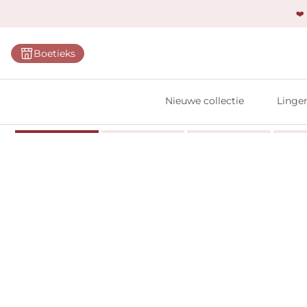
❤️
Categ
Boetieks
Bh's
Slips
Nieuwe collectie
Linger
Body'
Shap
Prim
Naadl
Bests
Alle l
Vi