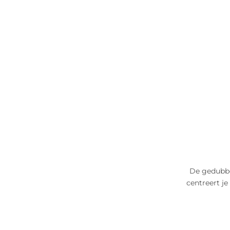
De gedubbe
centreert j