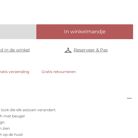
In winkelmandje
d in de winkel
Reserveer & Pas
ratis verzending
Gratis retourneren
ook die elk seizoen verandert.
h met beugel
ign
n zien
t op de huid