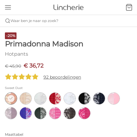
Waar ben je naar op zoek?
-20%
Primadonna Madison
Hotpants
€ 36,72
€ 45,90
92 beoordelingen
Sweet Dust
Maattabel