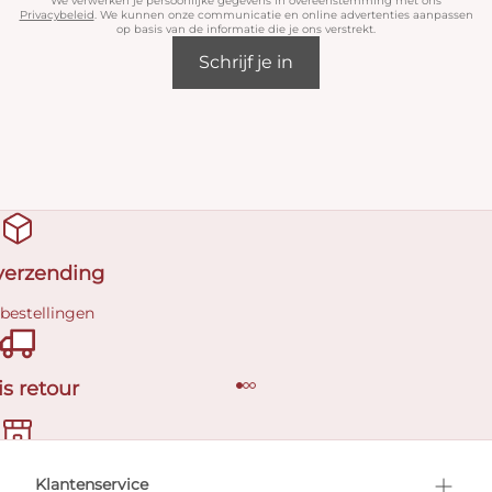
We verwerken je persoonlijke gegevens in overeenstemming met ons
Privacybeleid
. We kunnen onze communicatie en online advertenties aanpassen
op basis van de informatie die je ons verstrekt.
Schrijf je in
 verzending
 bestellingen
is retour
en afspraak
Klantenservice