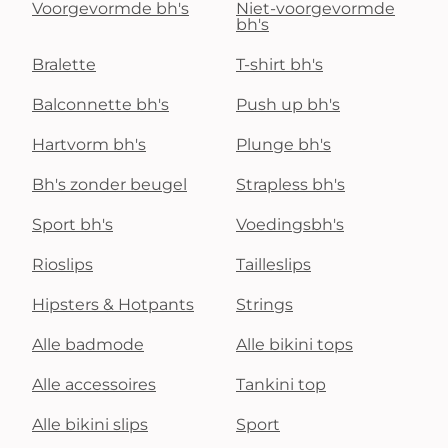
Voorgevormde bh's
Niet-voorgevormde
bh's
Bralette
T-shirt bh's
Balconnette bh's
Push up bh's
Hartvorm bh's
Plunge bh's
Bh's zonder beugel
Strapless bh's
Sport bh's
Voedingsbh's
Rioslips
Tailleslips
Hipsters & Hotpants
Strings
Alle badmode
Alle bikini tops
Alle accessoires
Tankini top
Alle bikini slips
Sport