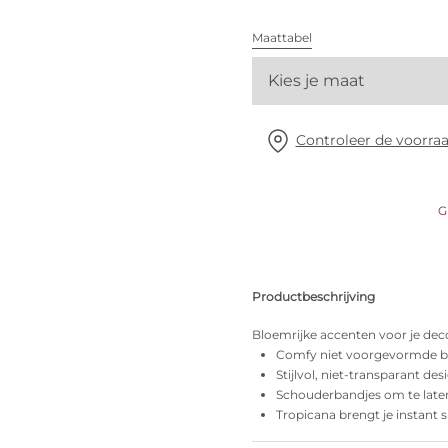
Alle bh's
Maattabel
Vind mijn maat
Kies je maat
Controleer de voorraa
G
Productbeschrijving
Bloemrijke accenten voor je dec
Comfy niet voorgevormde b
Stijlvol, niet-transparant des
Schouderbandjes om te late
Tropicana brengt je instant