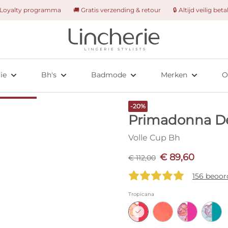
 Loyalty programma
🚚 Gratis verzending & retour
🔒 Altijd veilig bet
orieën
Bh-stijlen
Bh-types
Badmode-stijlen
Speciale gelegenheden
Onze merken
Cupmaten
O
Volle cup
Voorgevormd
Bikini tops
Bruidslingerie
Primadonna
A-B cup
L
Hartvorm
Niet-voorgevormd
Bikini slips
Sexy lingerie
Marie Jo
C-D cup
R
ie
Bh's
Badmode
Merken
O
s
Balconette
Met beugel
Badpakken
Sport
Sarda
E-F cup
L
ewear
Plunge
Zonder beugel
Tankini tops
Boutique exclus
G-I cup
-20%
Primadonna D
adonna solutions Nudda
T-shirt
Beachwear
Boutique exclus
J-M cup
oze basics
Bralette
Volle Cup Bh
Alle badmode
ellers
Strapless
€ 89,60
€ 112,00
Multiway
156 beoor
ingerie
Vind mijn maat
Push-up
Tropicana
Minimizer
nd mijn maat