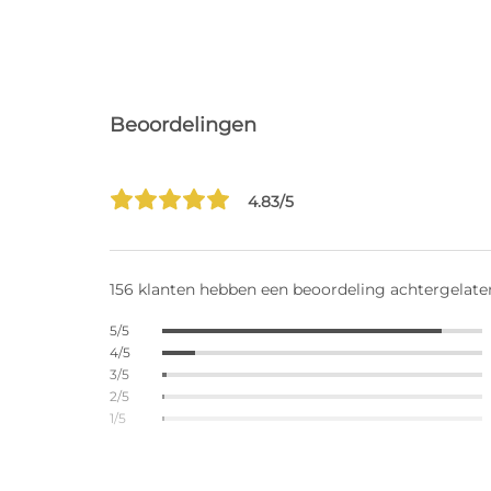
Beoordelingen
4.83/5
156 klanten hebben een beoordeling achtergelate
5/5
4/5
3/5
2/5
1/5