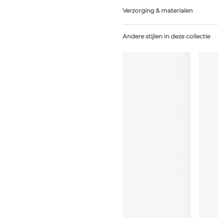
Verzorging & materialen
Niet bleken
Andere stijlen in deze collectie
Geen professionele reiniging
Niet trommeldrogen
30°C beperkt programma
°
30
Niet strijken
Katoen:31%, Polyamide:39%, 