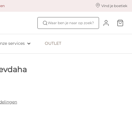
alen
Vind je boetiek
nze styling services
Ontdek jouw maat
Waar ben je naar op zoek?
ingerie styling
Bh-maat test
eserveer & Pas
NIEUW: Bra Size Scan
nze services
OUTLET
oyaliteitsprogramma​
ive: Aubade
evdaha
ive: Empreinte
delingen