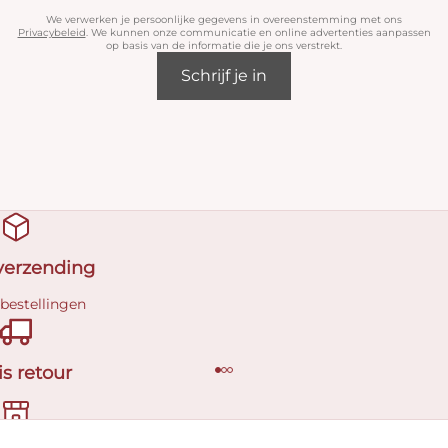
We verwerken je persoonlijke gegevens in overeenstemming met ons
Privacybeleid
. We kunnen onze communicatie en online advertenties aanpassen
op basis van de informatie die je ons verstrekt.
Schrijf je in
 verzending
 bestellingen
is retour