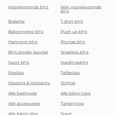
Voorgevormde bh's
Niet-voorgevormde
bh's
Bralette
T-shirt bh's
Balconnette bh's
Push up bh's
Hartvorm bh's
Plunge bh's
Bh's zonder beugel
Strapless bh's
Sport bh's
Voedingsbh's
Rioslips
Tailleslips
Hipsters & Hotpants
Strings
Alle badmode
Alle bikini tops
Alle accessoires
Tankini top
Alle bikini slips
Sport