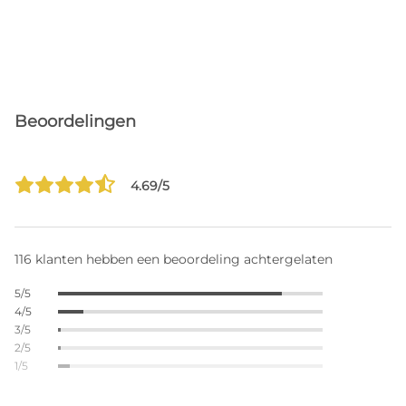
Beoordelingen
4.69/5
116 klanten hebben een beoordeling achtergelaten
5/5
4/5
3/5
2/5
1/5