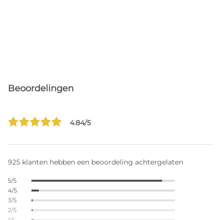
Beoordelingen
4.84/5
925 klanten hebben een beoordeling achtergelaten
5/5
4/5
3/5
2/5
1/5