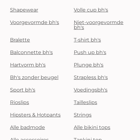
Shapewear
Volle cup bh's
Voorgevormde bh's
Niet-voorgevormde
bh's
Bralette
T-shirt bh's
Balconnette bh's
Push up bh's
Hartvorm bh's
Plunge bh's
Bh's zonder beugel
Strapless bh's
Sport bh's
Voedingsbh's
Rioslips
Tailleslips
Hipsters & Hotpants
Strings
Alle badmode
Alle bikini tops
Alle accessoires
Tankini top