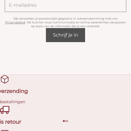
We verwerken je persoonlijke gegevens in overeenstemming met ons
Privacybeleid
. We kunnen onze communicatie en online advertenties aanpassen
op basis van de informatie die je ons verstrekt.
Schrijf je in
 verzending
 bestellingen
is retour