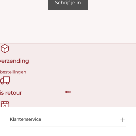
Schrijf je in
 verzending
 bestellingen
is retour
en afspraak
Klantenservice