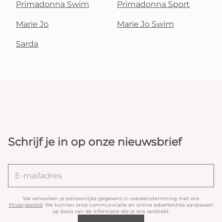
Primadonna Swim
Primadonna Sport
Marie Jo
Marie Jo Swim
Sarda
Schrijf je in op onze nieuwsbrief
We verwerken je persoonlijke gegevens in overeenstemming met ons
Privacybeleid
. We kunnen onze communicatie en online advertenties aanpassen
op basis van de informatie die je ons verstrekt.