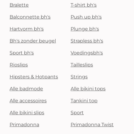
Bralette
T-shirt bh's
Balconnette bh's
Push up bh's
Hartvorm bh's
Plunge bh's
Bh's zonder beugel
Strapless bh's
Sport bh's
Voedingsbh's
Rioslips
Tailleslips
Hipsters & Hotpants
Strings
Alle badmode
Alle bikini tops
Alle accessoires
Tankini top
Alle bikini slips
Sport
Primadonna
Primadonna Twist