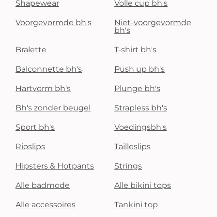
Shapewear
Volle cup bh's
Voorgevormde bh's
Niet-voorgevormde
bh's
Bralette
T-shirt bh's
Balconnette bh's
Push up bh's
Hartvorm bh's
Plunge bh's
Bh's zonder beugel
Strapless bh's
Sport bh's
Voedingsbh's
Rioslips
Tailleslips
Hipsters & Hotpants
Strings
Alle badmode
Alle bikini tops
Alle accessoires
Tankini top