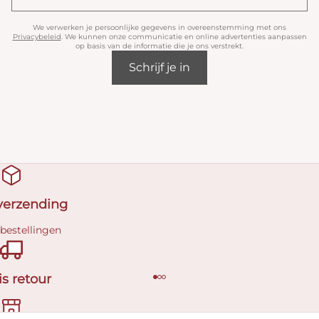
We verwerken je persoonlijke gegevens in overeenstemming met ons
Privacybeleid
. We kunnen onze communicatie en online advertenties aanpassen
op basis van de informatie die je ons verstrekt.
Schrijf je in
 verzending
 bestellingen
is retour