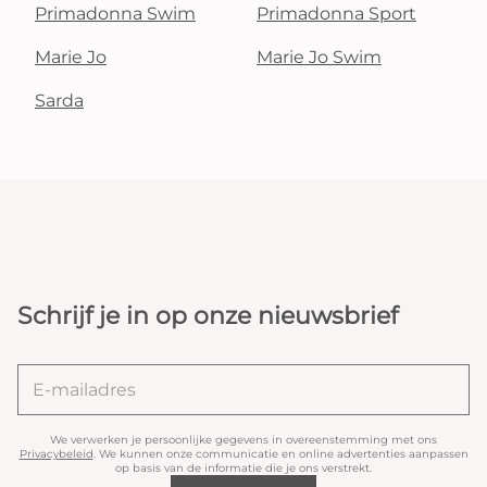
Primadonna Swim
Primadonna Sport
Marie Jo
Marie Jo Swim
Sarda
Schrijf je in op onze nieuwsbrief
We verwerken je persoonlijke gegevens in overeenstemming met ons
Privacybeleid
. We kunnen onze communicatie en online advertenties aanpassen
op basis van de informatie die je ons verstrekt.