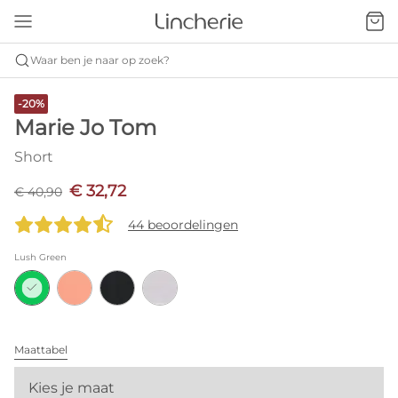
Waar ben je naar op zoek?
-20%
Marie Jo Tom
Short
€ 32,72
€ 40,90
44 beoordelingen
Lush Green
Maattabel
Kies je maat