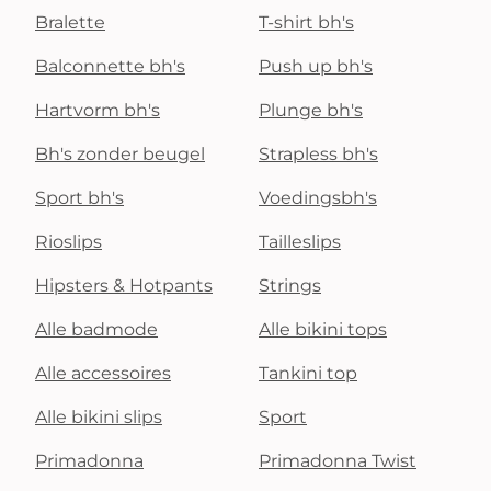
Bralette
T-shirt bh's
Balconnette bh's
Push up bh's
Hartvorm bh's
Plunge bh's
Bh's zonder beugel
Strapless bh's
Sport bh's
Voedingsbh's
Rioslips
Tailleslips
Hipsters & Hotpants
Strings
Alle badmode
Alle bikini tops
Alle accessoires
Tankini top
Alle bikini slips
Sport
Primadonna
Primadonna Twist