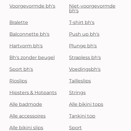
Voorgevormde bh's
Niet-voorgevormde
bh's
Bralette
T-shirt bh's
Balconnette bh's
Push up bh's
Hartvorm bh's
Plunge bh's
Bh's zonder beugel
Strapless bh's
Sport bh's
Voedingsbh's
Rioslips
Tailleslips
Hipsters & Hotpants
Strings
Alle badmode
Alle bikini tops
Alle accessoires
Tankini top
Alle bikini slips
Sport