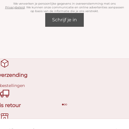
We verwerken je persoonlijke gegevens in overeenstemming met ons
Privacybeleid
. We kunnen onze communicatie en online advertenties aanpassen
op basis van de informatie die je ons verstrekt.
Schrijf je in
 verzending
 bestellingen
is retour