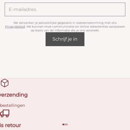
We verwerken je persoonlijke gegevens in overeenstemming met ons
Privacybeleid
. We kunnen onze communicatie en online advertenties aanpassen
op basis van de informatie die je ons verstrekt.
Schrijf je in
 verzending
 bestellingen
is retour