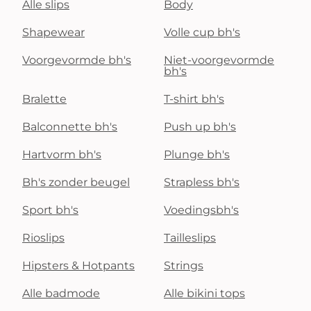
Alle slips
Body
Shapewear
Volle cup bh's
Voorgevormde bh's
Niet-voorgevormde
bh's
Bralette
T-shirt bh's
Balconnette bh's
Push up bh's
Hartvorm bh's
Plunge bh's
Bh's zonder beugel
Strapless bh's
Sport bh's
Voedingsbh's
Rioslips
Tailleslips
Hipsters & Hotpants
Strings
Alle badmode
Alle bikini tops