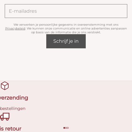
We verwerken je persoonlijke gegevens in overeenstemming met ons
Privacybeleid
. We kunnen onze communicatie en online advertenties aanpassen
op basis van de informatie die je ons verstrekt.
Schrijf je in
 verzending
 bestellingen
is retour