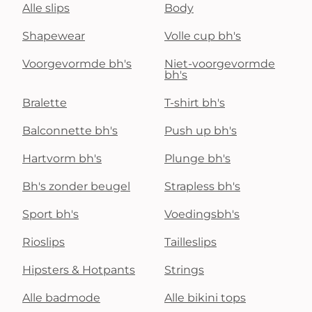
Alle slips
Body
Shapewear
Volle cup bh's
Voorgevormde bh's
Niet-voorgevormde
bh's
Bralette
T-shirt bh's
Balconnette bh's
Push up bh's
Hartvorm bh's
Plunge bh's
Bh's zonder beugel
Strapless bh's
Sport bh's
Voedingsbh's
Rioslips
Tailleslips
Hipsters & Hotpants
Strings
Alle badmode
Alle bikini tops