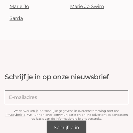
Marie Jo
Marie Jo Swim
Sarda
Schrijf je in op onze nieuwsbrief
We verwerken je persoonlijke gegevens in overeenstemming met ons
Privacybeleid
. We kunnen onze communicatie en online advertenties aanpassen
op basis van de informatie die je ons verstrekt.
Schrijf je in