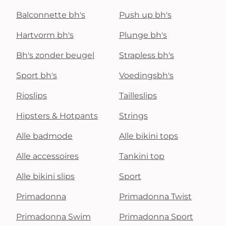
Balconnette bh's
Push up bh's
Hartvorm bh's
Plunge bh's
Bh's zonder beugel
Strapless bh's
Sport bh's
Voedingsbh's
Rioslips
Tailleslips
Hipsters & Hotpants
Strings
Alle badmode
Alle bikini tops
Alle accessoires
Tankini top
Alle bikini slips
Sport
Primadonna
Primadonna Twist
Primadonna Swim
Primadonna Sport