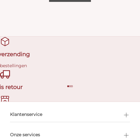
 verzending
 bestellingen
is retour
en afspraak
Klantenservice
Onze services