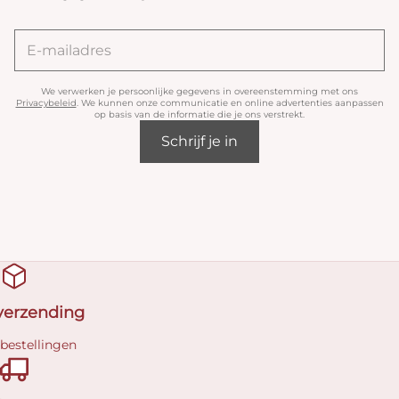
We verwerken je persoonlijke gegevens in overeenstemming met ons
Privacybeleid
. We kunnen onze communicatie en online advertenties aanpassen
op basis van de informatie die je ons verstrekt.
Schrijf je in
 verzending
 bestellingen