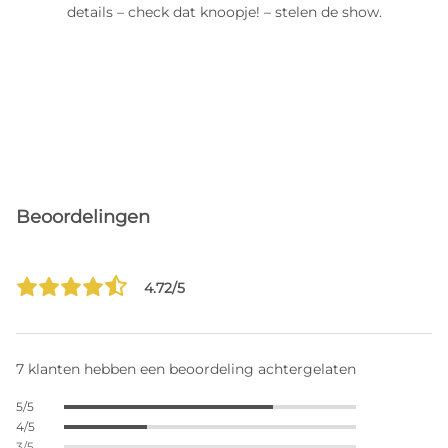
details – check dat knoopje! – stelen de show.
Beoordelingen
4.72/5
7 klanten hebben een beoordeling achtergelaten
5/5
4/5
3/5