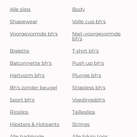
Alle slips
Body
Shapewear
Volle cup bh's
Voorgevormde bh's
Niet-voorgevormde
bh's
Bralette
T-shirt bh's
Balconnette bh's
Push up bh's
Hartvorm bh's
Plunge bh's
Bh's zonder beugel
Strapless bh's
Sport bh's
Voedingsbh's
Rioslips
Tailleslips
Hipsters & Hotpants
Strings
Alle badmode
Alle bikini tops