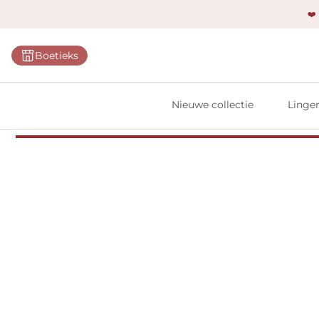
❤️
Categ
Boetieks
Bh's
Slips
Nieuwe collectie
Linger
Body'
Shap
Prim
Naadl
Bests
Alle l
Vi