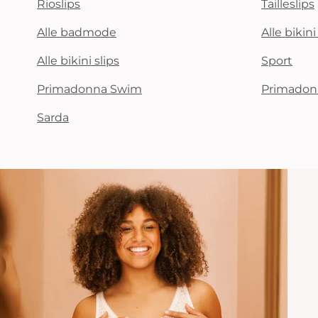
Rioslips
Tailleslips
Alle badmode
Alle bikin
Alle bikini slips
Sport
Primadonna Swim
Primadon
Sarda