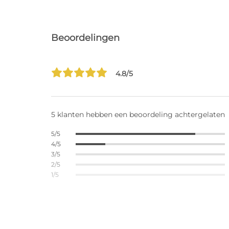
Beoordelingen
4.8/5
5 klanten hebben een beoordeling achtergelaten
5/5
4/5
3/5
2/5
1/5