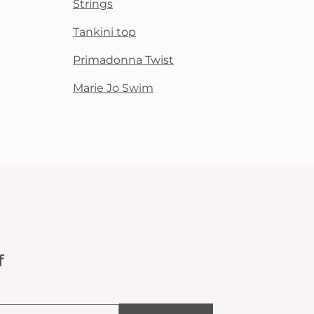
Strings
Tankini top
Primadonna Twist
Marie Jo Swim
f