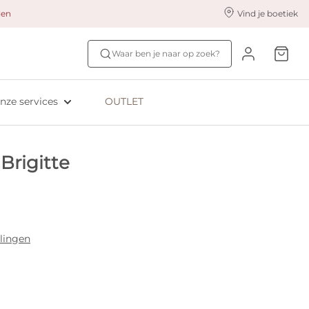
alen
Vind je boetiek
nze styling services
Ontdek jouw maat
Waar ben je naar op zoek?
ingerie styling
Bh-maat test
eserveer & Pas
NIEUW: Bra Size Scan
nze services
OUTLET
oyaliteitsprogramma​
ive: Aubade
Brigitte
ive: Empreinte
lingen