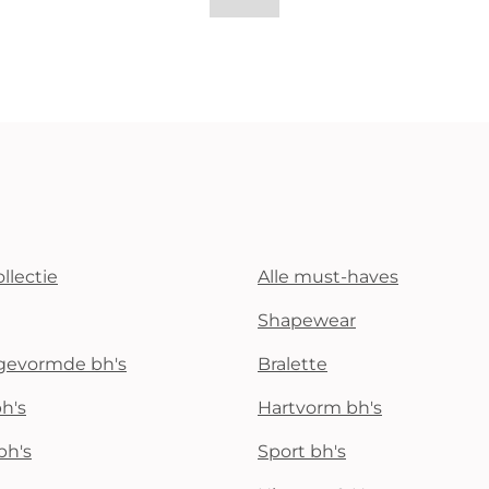
llectie
Alle must-haves
Shapewear
rgevormde bh's
Bralette
h's
Hartvorm bh's
bh's
Sport bh's