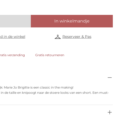
In winkelmandje
d in de winkel
Reserveer & Pas
ratis verzending
Gratis retourneren
k: Marie Jo Brigitte is een classic in the making!
er in de taille en knipoogt naar de stoere looks van een short. Een must-