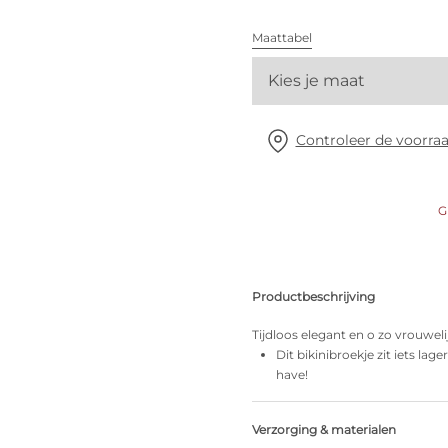
Alle bh's
Maattabel
Vind mijn maat
Kies je maat
Controleer de voorraa
G
Productbeschrijving
Tijdloos elegant en o zo vrouwelij
Dit bikinibroekje zit iets lag
have!
Verzorging & materialen