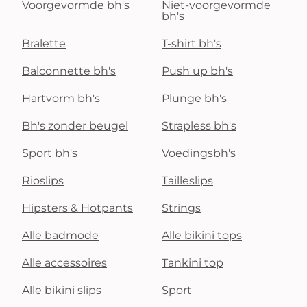
Voorgevormde bh's
Niet-voorgevormde
bh's
Bralette
T-shirt bh's
Balconnette bh's
Push up bh's
Hartvorm bh's
Plunge bh's
Bh's zonder beugel
Strapless bh's
Sport bh's
Voedingsbh's
Rioslips
Tailleslips
Hipsters & Hotpants
Strings
Alle badmode
Alle bikini tops
Alle accessoires
Tankini top
Alle bikini slips
Sport