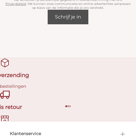
Privacybeleid
. We kunnen onze communicatie en online advertenties aanpassen
op basis van de informatie die je ons verstrekt.
Schrijf je in
 verzending
 bestellingen
is retour
en afspraak
Klantenservice