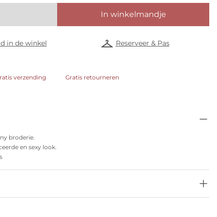
In winkelmandje
d in de winkel
Reserveer & Pas
ratis verzending
Gratis retourneren
ny broderie.
ceerde en sexy look.
s