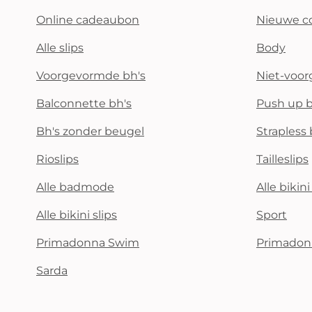
Online cadeaubon
Nieuwe co
Alle slips
Body
Voorgevormde bh's
Niet-voo
Balconnette bh's
Push up b
Bh's zonder beugel
Strapless 
Rioslips
Tailleslips
Alle badmode
Alle bikin
Alle bikini slips
Sport
Primadonna Swim
Primadon
Sarda