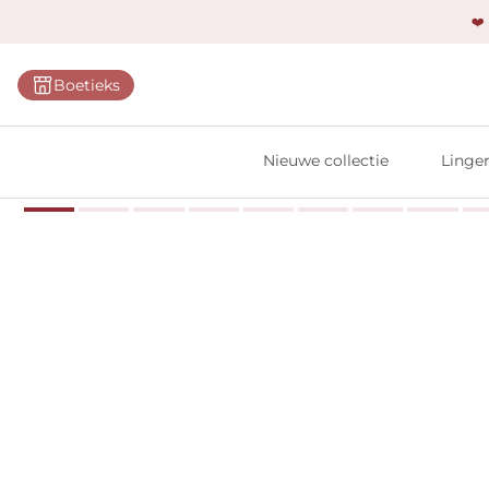
❤️
Categ
Boetieks
Bh's
Slips
Nieuwe collectie
Linger
Body'
Shap
Prim
Naadl
Bests
Alle l
Vi