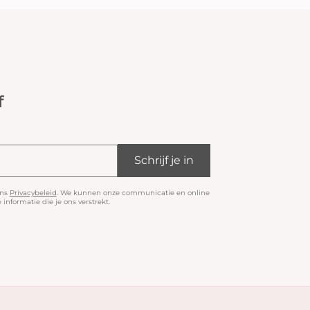
f
Schrijf je in
ons
Privacybeleid
. We kunnen onze communicatie en online
informatie die je ons verstrekt.