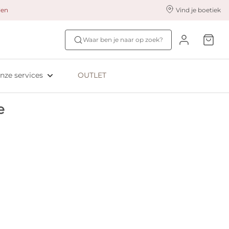
alen
Vind je boetiek
nze styling services
Ontdek jouw maat
Waar ben je naar op zoek?
ingerie styling
Bh-maat test
eserveer & Pas
NIEUW: Bra Size Scan
nze services
OUTLET
oyaliteitsprogramma​
ive: Aubade
e
ive: Empreinte