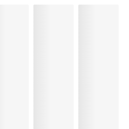
olyester:16%, Polyamide:52%