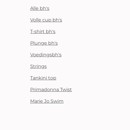
Alle bh's
Volle cup bh's
T-shirt bh's
Plunge bh's
Voedingsbh's
Strings
Tankini top
Primadonna Twist
Marie Jo Swim