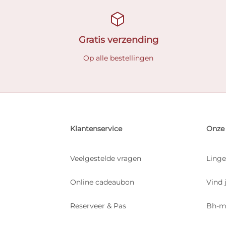
Gratis verzending
Op alle bestellingen
Klantenservice
Onze 
Veelgestelde vragen
Linge
Online cadeaubon
Vind 
Reserveer & Pas
Bh-m