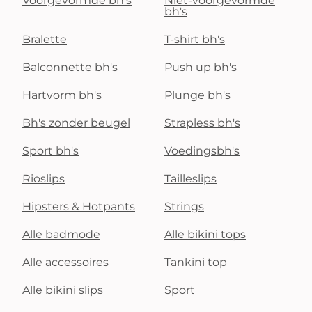
Voorgevormde bh's
Niet-voorgevormde
bh's
Bralette
T-shirt bh's
Balconnette bh's
Push up bh's
Hartvorm bh's
Plunge bh's
Bh's zonder beugel
Strapless bh's
Sport bh's
Voedingsbh's
Rioslips
Tailleslips
Hipsters & Hotpants
Strings
Alle badmode
Alle bikini tops
Alle accessoires
Tankini top
Alle bikini slips
Sport