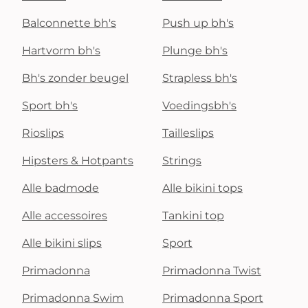
Balconnette bh's
Push up bh's
Hartvorm bh's
Plunge bh's
Bh's zonder beugel
Strapless bh's
Sport bh's
Voedingsbh's
Rioslips
Tailleslips
Hipsters & Hotpants
Strings
Alle badmode
Alle bikini tops
Alle accessoires
Tankini top
Alle bikini slips
Sport
Primadonna
Primadonna Twist
Primadonna Swim
Primadonna Sport