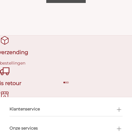
 verzending
 bestellingen
is retour
en afspraak
Klantenservice
Onze services