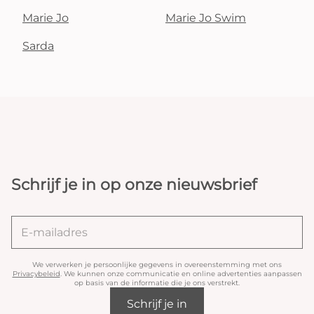
Marie Jo
Marie Jo Swim
Sarda
Schrijf je in op onze nieuwsbrief
We verwerken je persoonlijke gegevens in overeenstemming met ons
Privacybeleid
. We kunnen onze communicatie en online advertenties aanpassen
op basis van de informatie die je ons verstrekt.
Schrijf je in