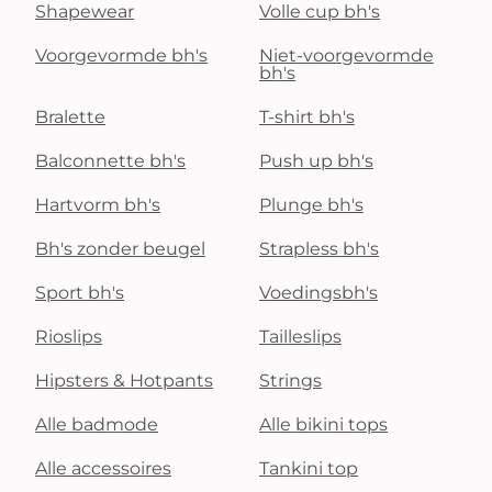
Shapewear
Volle cup bh's
Voorgevormde bh's
Niet-voorgevormde
bh's
Bralette
T-shirt bh's
Balconnette bh's
Push up bh's
Hartvorm bh's
Plunge bh's
Bh's zonder beugel
Strapless bh's
Sport bh's
Voedingsbh's
Rioslips
Tailleslips
Hipsters & Hotpants
Strings
Alle badmode
Alle bikini tops
Alle accessoires
Tankini top