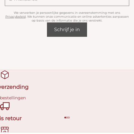
We verwerken je persoonlijke gegevens in overeenstemming met ons
Privacybeleid
. We kunnen onze communicatie en online advertenties aanpassen
op basis van de informatie die je ons verstrekt.
Schrijf je in
 verzending
 bestellingen
is retour