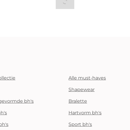
llectie
Alle must-haves
Shapewear
rgevormde bh's
Bralette
h's
Hartvorm bh's
bh's
Sport bh's