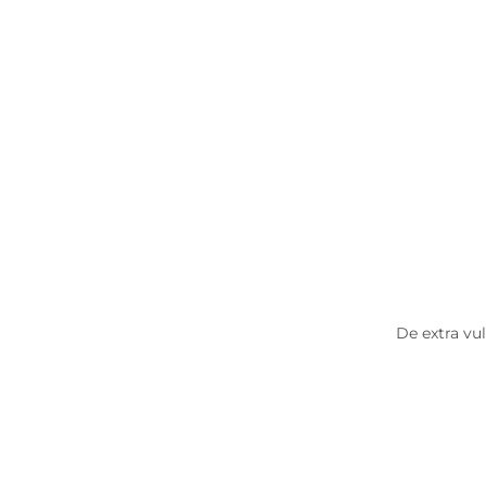
De extra vul