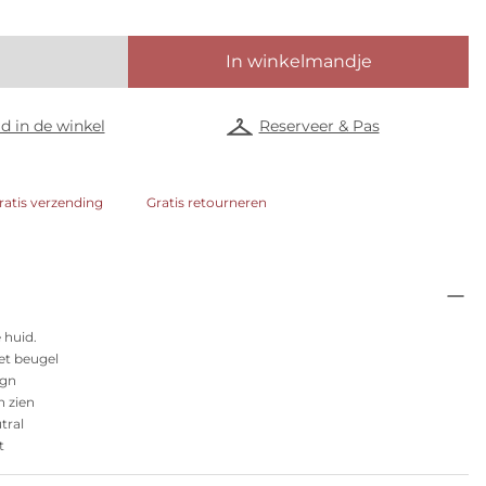
In winkelmandje
d in de winkel
Reserveer & Pas
ratis verzending
Gratis retourneren
e huid.
t beugel
ign
n zien
tral
t