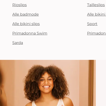
Rioslips
Tailleslips
Alle badmode
Alle bikin
Alle bikini slips
Sport
Primadonna Swim
Primadon
Sarda