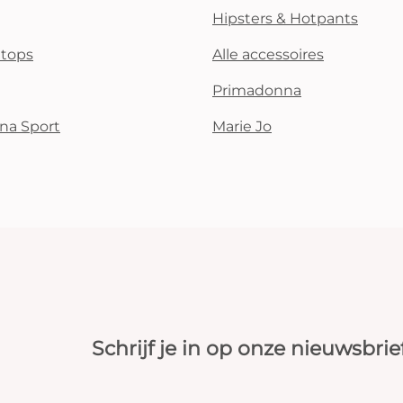
Hipsters & Hotpants
i tops
Alle accessoires
Primadonna
na Sport
Marie Jo
Schrijf je in op onze nieuwsbrie