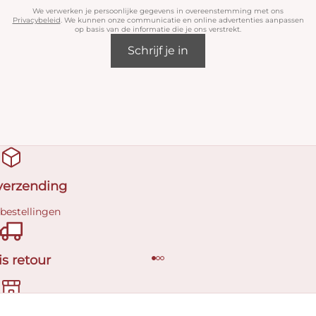
We verwerken je persoonlijke gegevens in overeenstemming met ons
Privacybeleid
. We kunnen onze communicatie en online advertenties aanpassen
op basis van de informatie die je ons verstrekt.
Schrijf je in
 verzending
 bestellingen
is retour