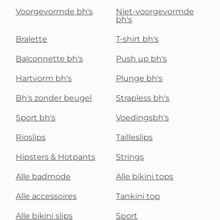
Voorgevormde bh's
Niet-voorgevormde
bh's
Bralette
T-shirt bh's
Balconnette bh's
Push up bh's
Hartvorm bh's
Plunge bh's
Bh's zonder beugel
Strapless bh's
Sport bh's
Voedingsbh's
Rioslips
Tailleslips
Hipsters & Hotpants
Strings
Alle badmode
Alle bikini tops
Alle accessoires
Tankini top
Alle bikini slips
Sport