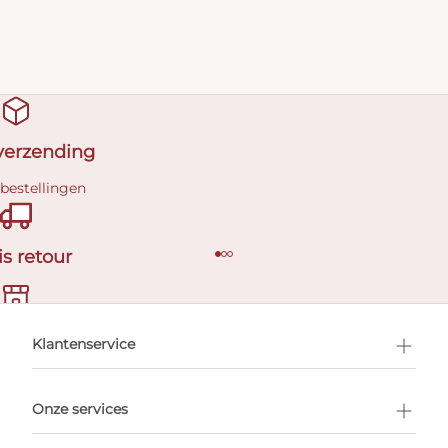
 verzending
 bestellingen
is retour
en afspraak
Klantenservice
Onze services