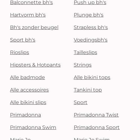
Balconnette bh's
Push up bh's
Hartvorm bh's
Plunge bh's
Bh's zonder beugel
Strapless bh's
Sport bh's
Voedingsbh's
Rioslips
Tailleslips
Hipsters & Hotpants
Strings
Alle badmode
Alle bikini tops
Alle accessoires
Tankini top
Alle bikini slips
Sport
Primadonna
Primadonna Twist
Primadonna Swim
Primadonna Sport
Marie Jo
Marie Jo Swim