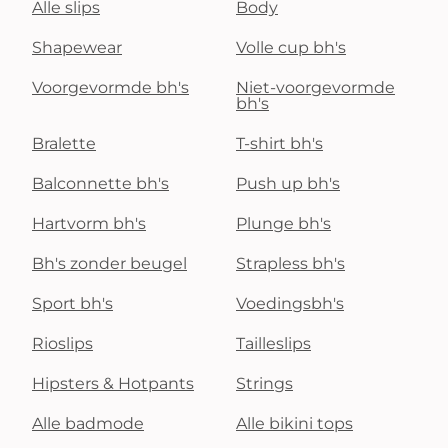
Alle slips
Body
Shapewear
Volle cup bh's
Voorgevormde bh's
Niet-voorgevormde
bh's
Bralette
T-shirt bh's
Balconnette bh's
Push up bh's
Hartvorm bh's
Plunge bh's
Bh's zonder beugel
Strapless bh's
Sport bh's
Voedingsbh's
Rioslips
Tailleslips
Hipsters & Hotpants
Strings
Alle badmode
Alle bikini tops