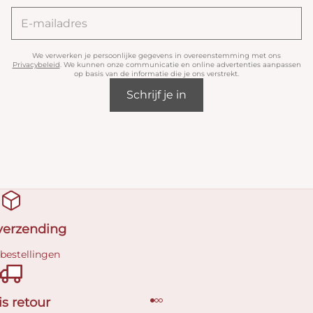
We verwerken je persoonlijke gegevens in overeenstemming met ons
Privacybeleid
. We kunnen onze communicatie en online advertenties aanpassen
op basis van de informatie die je ons verstrekt.
Schrijf je in
 verzending
 bestellingen
is retour