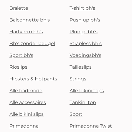
Bralette
T-shirt bh's
Balconnette bh's
Push up bh's
Hartvorm bh's
Plunge bh's
Bh's zonder beugel
Strapless bh's
Sport bh's
Voedingsbh's
Rioslips
Tailleslips
Hipsters & Hotpants
Strings
Alle badmode
Alle bikini tops
Alle accessoires
Tankini top
Alle bikini slips
Sport
Primadonna
Primadonna Twist