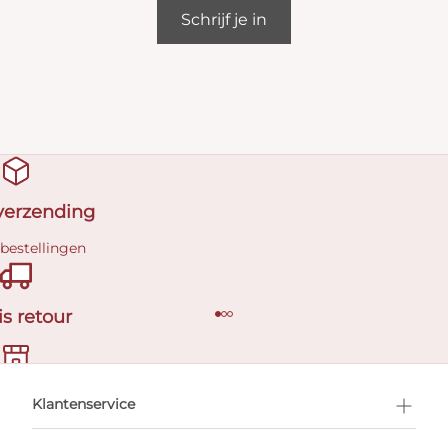
Schrijf je in
 verzending
 bestellingen
is retour
en afspraak
Klantenservice