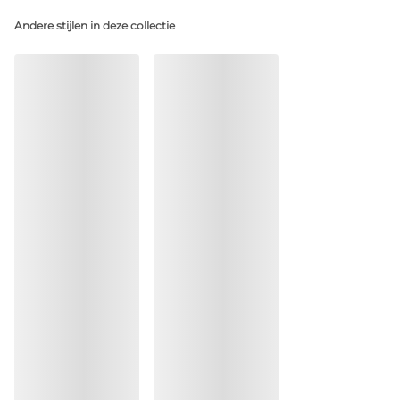
Niet bleken
Andere stijlen in deze collectie
Geen professionele reiniging
Niet trommeldrogen
Handwas
Niet strijken
Katoen:2%, Elastaan:11%, Polyester:30%, Polyamide:57%