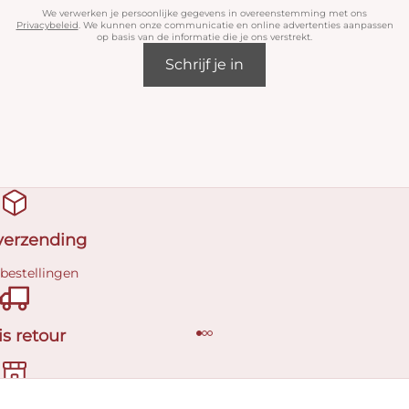
We verwerken je persoonlijke gegevens in overeenstemming met ons
Privacybeleid
. We kunnen onze communicatie en online advertenties aanpassen
op basis van de informatie die je ons verstrekt.
Schrijf je in
 verzending
 bestellingen
is retour