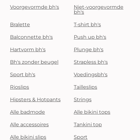
Voorgevormde bh's
Niet-voorgevormde
bh's
Bralette
T-shirt bh's
Balconnette bh's
Push up bh's
Hartvorm bh's
Plunge bh's
Bh's zonder beugel
Strapless bh's
Sport bh's
Voedingsbh's
Rioslips
Tailleslips
Hipsters & Hotpants
Strings
Alle badmode
Alle bikini tops
Alle accessoires
Tankini top
Alle bikini slips
Sport