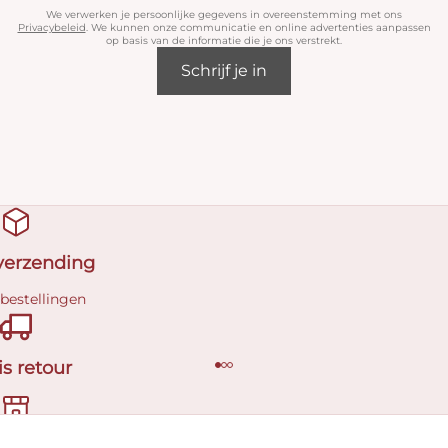
We verwerken je persoonlijke gegevens in overeenstemming met ons
Privacybeleid
. We kunnen onze communicatie en online advertenties aanpassen
op basis van de informatie die je ons verstrekt.
Schrijf je in
 verzending
 bestellingen
is retour