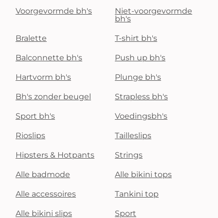
Voorgevormde bh's
Niet-voorgevormde
bh's
Bralette
T-shirt bh's
Balconnette bh's
Push up bh's
Hartvorm bh's
Plunge bh's
Bh's zonder beugel
Strapless bh's
Sport bh's
Voedingsbh's
Rioslips
Tailleslips
Hipsters & Hotpants
Strings
Alle badmode
Alle bikini tops
Alle accessoires
Tankini top
Alle bikini slips
Sport