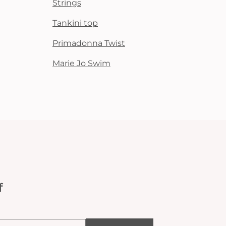
Strings
Tankini top
Primadonna Twist
Marie Jo Swim
f