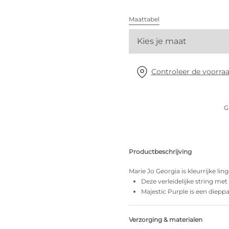
Alle bh's
Maattabel
Vind mijn maat
Kies je maat
Controleer de voorraa
G
Productbeschrijving
Marie Jo Georgia is kleurrijke lin
Deze verleidelijke string met 
Majestic Purple is een dieppa
Verzorging & materialen