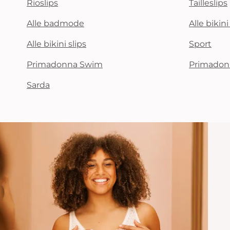
Rioslips
Tailleslips
Alle badmode
Alle bikin
Alle bikini slips
Sport
Primadonna Swim
Primadon
Sarda