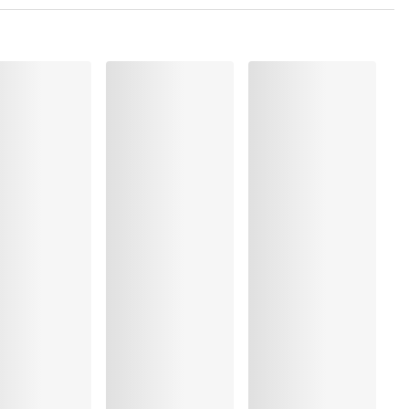
Polyester:62%, Elastaan:7%