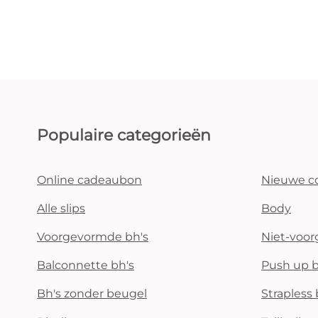
Populaire categorieën
Online cadeaubon
Nieuwe co
Alle slips
Body
Voorgevormde bh's
Niet-voo
Balconnette bh's
Push up b
Bh's zonder beugel
Strapless 