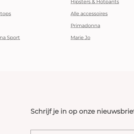
Hipsters & Hotpants
i tops
Alle accessoires
Primadonna
na Sport
Marie Jo
Schrijf je in op onze nieuwsbrie