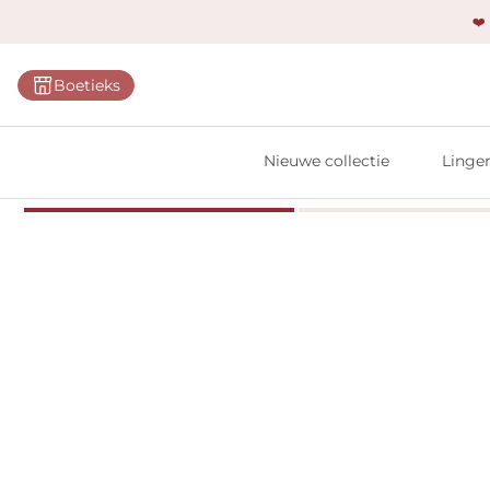
❤️
Categ
Boetieks
Bh's
Slips
Nieuwe collectie
Linger
Body'
Shap
Prim
Naadl
Bests
Alle l
Vi