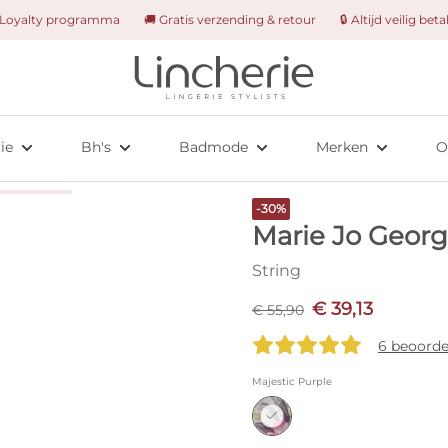
 Loyalty programma
🚚 Gratis verzending & retour
🔒 Altijd veilig bet
orieën
Bh-stijlen
Bh-types
Badmode-stijlen
Speciale gelegenheden
Onze merken
Cupmaten
O
Volle cup
Voorgevormd
Bikini tops
Bruidslingerie
Primadonna
A-B cup
L
Hartvorm
Niet-voorgevormd
Bikini slips
Sexy lingerie
Marie Jo
C-D cup
R
ie
Bh's
Badmode
Merken
O
s
Balconette
Met beugel
Badpakken
Sport
Sarda
E-F cup
L
ewear
Plunge
Zonder beugel
Tankini tops
Boutique exclus
G-I cup
-30%
Marie Jo Georg
adonna solutions Nudda
T-shirt
Beachwear
Boutique exclus
J-M cup
oze basics
Bralette
String
Alle badmode
ellers
Strapless
€ 39,13
€ 55,90
Multiway
6 beoorde
ingerie
Vind mijn maat
Push-up
Majestic Purple
Minimizer
nd mijn maat