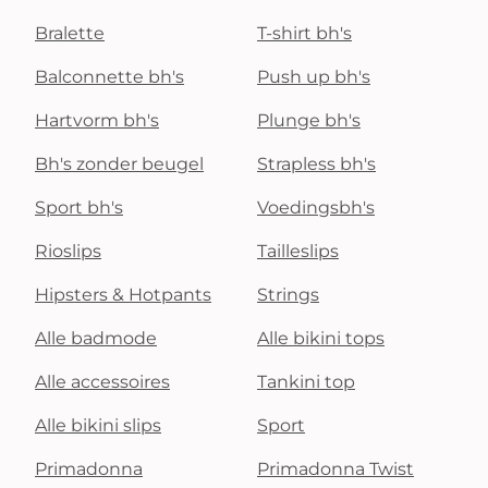
Bralette
T-shirt bh's
Balconnette bh's
Push up bh's
Hartvorm bh's
Plunge bh's
Bh's zonder beugel
Strapless bh's
Sport bh's
Voedingsbh's
Rioslips
Tailleslips
Hipsters & Hotpants
Strings
Alle badmode
Alle bikini tops
Alle accessoires
Tankini top
Alle bikini slips
Sport
Primadonna
Primadonna Twist