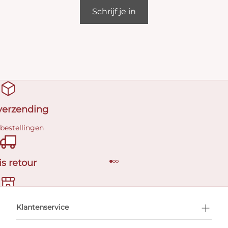
Schrijf je in
 verzending
 bestellingen
is retour
en afspraak
Klantenservice