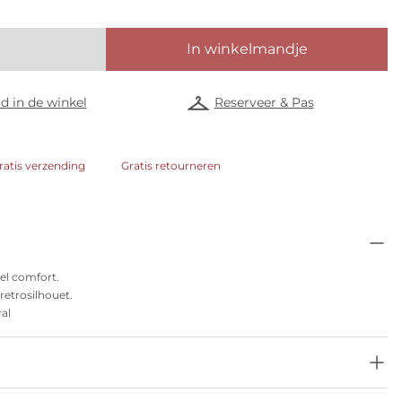
In winkelmandje
d in de winkel
Reserveer & Pas
ratis verzending
Gratis retourneren
eel comfort.
 retrosilhouet.
ral