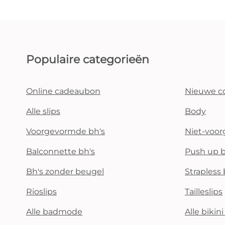
Populaire categorieën
Online cadeaubon
Nieuwe co
Alle slips
Body
Voorgevormde bh's
Niet-voo
Balconnette bh's
Push up b
Bh's zonder beugel
Strapless 
Rioslips
Tailleslips
Alle badmode
Alle bikin