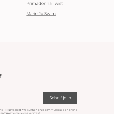
Primadonna Twist
Marie Jo Swim
f
Schrijf je in
ons
Privacybeleid
. We kunnen onze communicatie en online
informatie die je ons verstrekt.