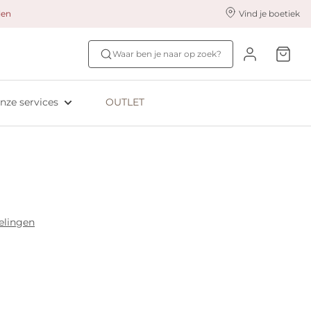
alen
Vind je boetiek
nze styling services
Ontdek jouw maat
Waar ben je naar op zoek?
ingerie styling
Bh-maat test
eserveer & Pas
NIEUW: Bra Size Scan
nze services
OUTLET
oyaliteitsprogramma​
ive: Aubade
ive: Empreinte
elingen