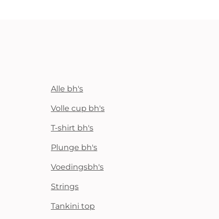
Alle bh's
Volle cup bh's
T-shirt bh's
Plunge bh's
Voedingsbh's
Strings
Tankini top