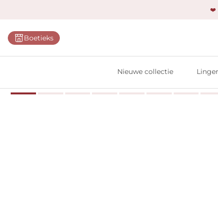
❤️
Categ
Boetieks
Bh's
Slips
Nieuwe collectie
Linger
Body'
Shap
Prim
Naadl
Bests
Alle l
Vi