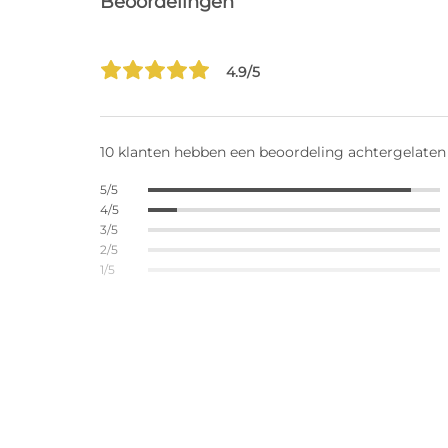
Beoordelingen
4.9/5
10 klanten hebben een beoordeling achtergelaten
5/5
4/5
3/5
2/5
1/5