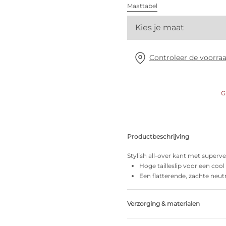
Alle bh's
Maattabel
Kies je maat
Vind mijn maat
Controleer de voorraa
G
Productbeschrijving
Stylish all-over kant met superv
Hoge tailleslip voor een cool
Een flatterende, zachte neut
Verzorging & materialen
33% Gerecycleerde garen