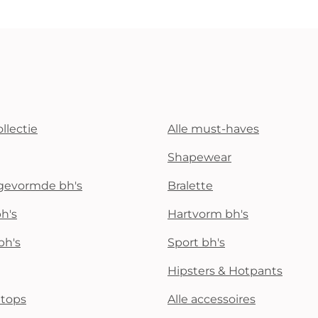
llectie
Alle must-haves
Shapewear
rgevormde bh's
Bralette
h's
Hartvorm bh's
bh's
Sport bh's
Hipsters & Hotpants
i tops
Alle accessoires