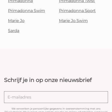
Primadonna
Primadonna Twist
Primadonna Swim
Primadonna Sport
Marie Jo
Marie Jo Swim
Sarda
Schrijf je in op onze nieuwsbrief
We verwerken je persoonlijke gegevens in overeenstemming met ons
Privacybeleid
. We kunnen onze communicatie en online advertenties aanpassen