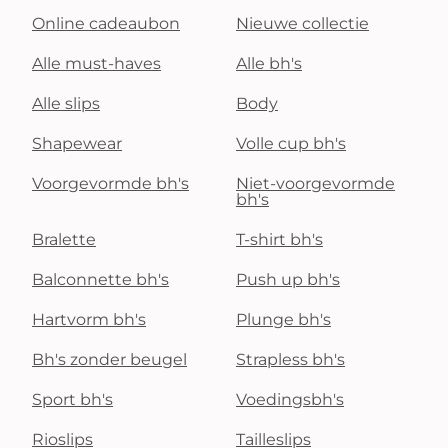
Online cadeaubon
Nieuwe collectie
Alle must-haves
Alle bh's
Alle slips
Body
Shapewear
Volle cup bh's
Voorgevormde bh's
Niet-voorgevormde
bh's
Bralette
T-shirt bh's
Balconnette bh's
Push up bh's
Hartvorm bh's
Plunge bh's
Bh's zonder beugel
Strapless bh's
Sport bh's
Voedingsbh's
Rioslips
Tailleslips