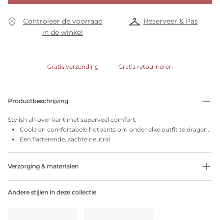
Controleer de voorraad
Reserveer & Pas
in de winkel
Gratis verzending
Gratis retourneren
Productbeschrijving
Stylish all-over kant met superveel comfort.
Coole en comfortabele hotpants om onder elke outfit te dragen.
Een flatterende, zachte neutral
Verzorging & materialen
39% Gerecycleerde garen
Andere stijlen in deze collectie
Niet bleken
Geen professionele reiniging