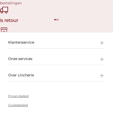
 bestellingen
is retour
en afspraak
Klantenservice
Onze services
Over Lincherie
Privacybeleid
Cookiebeleid