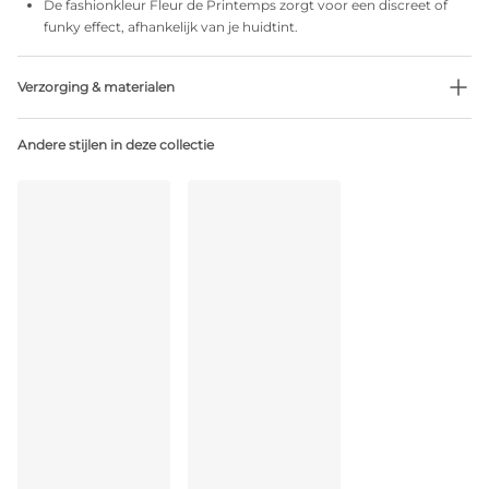
De fashionkleur Fleur de Printemps zorgt voor een discreet of
funky effect, afhankelijk van je huidtint.
Verzorging & materialen
Niet bleken
Andere stijlen in deze collectie
Geen professionele reiniging
Niet trommeldrogen
30 °C normaal programma
°
30
Niet strijken
Katoen:2%, Polyamide:80%, Polyester:3%, Elastaan:15%