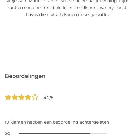
slipjes van Marie Jo Color Studio helemaal jouw ding. Fijne
kant en een comfortabele fit in trendkleurtjes: sexy must-
haves die niet aftekenen onder je outfit.
Beoordelingen
4.2/5
10 klanten hebben een beoordeling achtergelaten
5/5