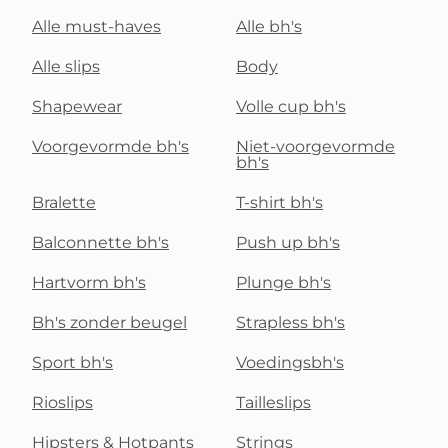
Alle must-haves
Alle bh's
Alle slips
Body
Shapewear
Volle cup bh's
Voorgevormde bh's
Niet-voorgevormde
bh's
Bralette
T-shirt bh's
Balconnette bh's
Push up bh's
Hartvorm bh's
Plunge bh's
Bh's zonder beugel
Strapless bh's
Sport bh's
Voedingsbh's
Rioslips
Tailleslips
Hipsters & Hotpants
Strings