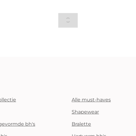
llectie
Alle must-haves
Shapewear
rgevormde bh's
Bralette