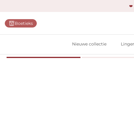
❤️
Categ
Boetieks
Bh's
Slips
Nieuwe collectie
Linger
Body'
Shap
Prim
Naadl
Bests
Alle l
Vi