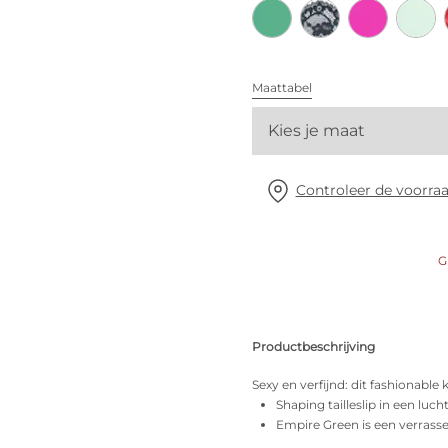
Alle bh's
Vind mijn maat
Maattabel
Kies je maat
Controleer de voorraa
G
Productbeschrijving
Sexy en verfijnd: dit fashionable 
Shaping tailleslip in een luc
Empire Green is een verrassen