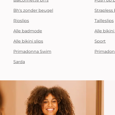
Balconnette bh's
Push up b
Bh's zonder beugel
Strapless 
Rioslips
Tailleslips
Alle badmode
Alle bikin
Alle bikini slips
Sport
Primadonna Swim
Primadon
Sarda