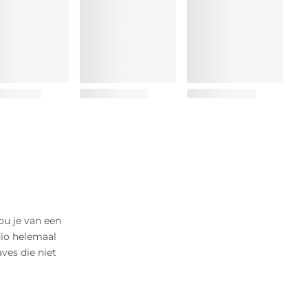
Hou je van een
dio helemaal
ves die niet