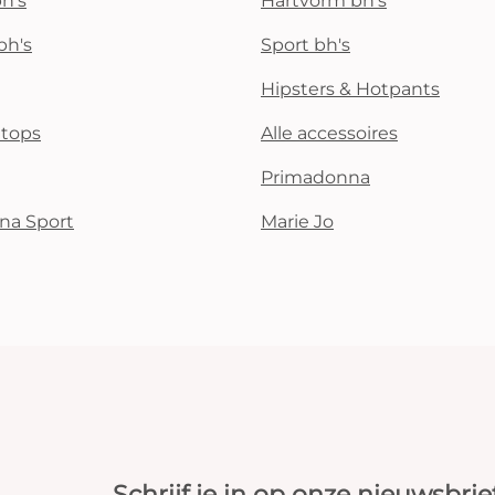
h's
Hartvorm bh's
bh's
Sport bh's
Hipsters & Hotpants
i tops
Alle accessoires
Primadonna
na Sport
Marie Jo
Schrijf je in op onze nieuwsbrie